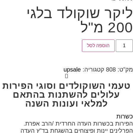
ליקר שוקולד בלגי
200 מ"ל
מות
הוספה לסל
ל
יקר
וקולד
לגי
מק"ט:
808
קטגוריה:
upsale
20
"ל
טעמי השוקולדים וסוגי הפירות
עלולים להשתנות בהתאם
למלאי ועונות השנה
כשרות
הפירות בכשרות העדה החרדית /הרב אפרת.
הפרלינים יינות ופיצוחים בהשגחת בד"ץ העדה