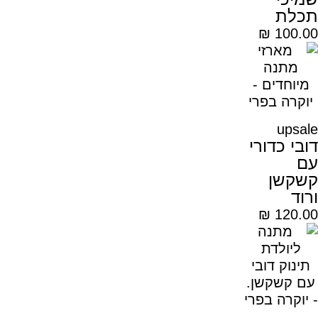
תכלת
₪
100.00
upsale
דובי כדורי
עם
קשקשן
ורוד
₪
120.00