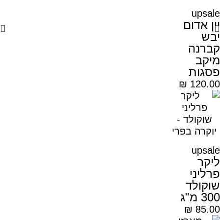
upsale
יין אדום
יבש
קברנה
מיקב
פסגות
₪
120.00
upsale
ליקר
פרליני
שוקולד
300 מ"ג
₪
85.00