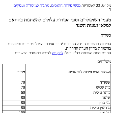
עיצוב
פירות
מק"ט:
23
קטגוריות
מגשי פירות חתוכים
,
מתנות למוסדות ועסקים
ושייקים
ווניס
ופיצוחים
טעמי השוקולדים וסוגי הפירות עלולים להשתנות בהתאם
למלאי ועונות השנה
כשרות
הפירות בכשרות העדה החרדית /הרב אפרת. הפרלינים יינות ופיצוחים
בהשגחת בד"ץ העדה החרדית.
החנות תחת השגחת בד"ץ בעלז
לחץ פה
לצפיה בתעודת הכשרות
משלוחים
משלוח מגש פירות לפי ערים
מחיר
אשדוד
70
בית שמש
70
ביתר עילית
60
אלעד
80
בני ברק
80
מודיעין עילית
80
תל אביב
150