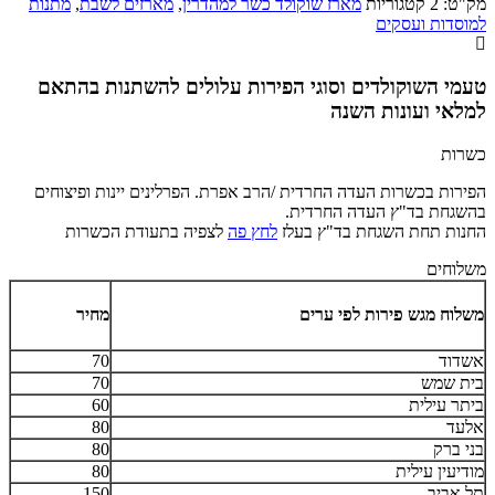
מק"ט:
פרלינים
2
קטגוריות
מארז שוקולד כשר למהדרין
,
מארזים לשבת
,
מתנות
מפואר
למוסדות ועסקים
טעמי השוקולדים וסוגי הפירות עלולים להשתנות בהתאם
למלאי ועונות השנה
כשרות
הפירות בכשרות העדה החרדית /הרב אפרת. הפרלינים יינות ופיצוחים
בהשגחת בד"ץ העדה החרדית.
החנות תחת השגחת בד"ץ בעלז
לחץ פה
לצפיה בתעודת הכשרות
משלוחים
משלוח מגש פירות לפי ערים
מחיר
אשדוד
70
בית שמש
70
ביתר עילית
60
אלעד
80
בני ברק
80
מודיעין עילית
80
תל אביב
150