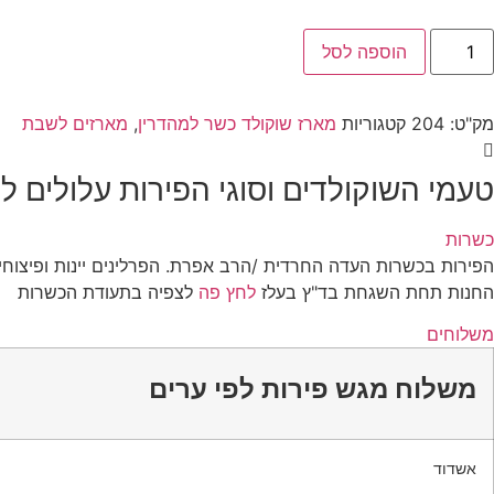
מות
הוספה לסל
ל
פינוק
מושלם
מק"ט:
204
קטגוריות
מארז שוקולד כשר למהדרין
,
מארזים לשבת
ארז
רלינים,פיצוחים
בייגלה
וקולד
טעמי השוקולדים וסוגי הפירות עלולים 
כשרות
הפירות בכשרות העדה החרדית /הרב אפרת. הפרלינים יינות ופיצו
החנות תחת השגחת בד"ץ בעלז
לחץ פה
לצפיה בתעודת הכשרות
משלוחים
משלוח מגש פירות לפי ערים
אשדוד