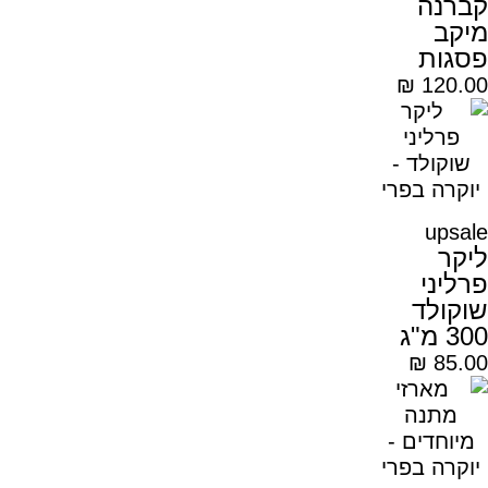
קברנה
מיקב
פסגות
₪
120.00
upsale
ליקר
פרליני
שוקולד
300 מ"ג
₪
85.00