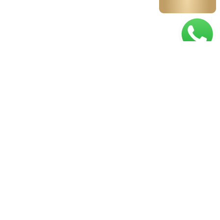
הרשם לניוזלטר ולחידושים באתר
email
2
אני מאשר/ת קבלת חומרים פרסומיים וניוזלטר מהאתר של יוקרה
בפרי
שליחה
כל הזכויות שמורות ליוקרה שבפרי
אפיון, עיצוב ובניה: תמנתי ווב דיזיין
0
0
עגלת הקניות שלך
העגלה שלך ריקה
חזרה לחנות
המשך בקניה