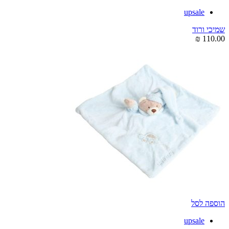
upsale
שמיכי ורוד
₪
110.00
הוספה לסל
upsale